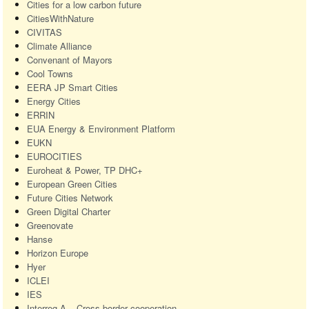
Cities for a low carbon future
CitiesWithNature
CIVITAS
Climate Alliance
Convenant of Mayors
Cool Towns
EERA
JP Smart Cities
Energy Cities
ERRIN
EUA
Energy & Environment Platform
EUKN
EUROCITIES
Euroheat & Power, TP DHC+
European Green Cities
Future Cities Network
Green Digital Charter
Greenovate
Hanse
Horizon Europe
Hyer
ICLEI
IES
Interreg A – Cross-border cooperation