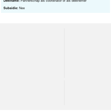
Deelname:
Partnerschap als coördinator of als deelnemer
Subsidie:
Nee