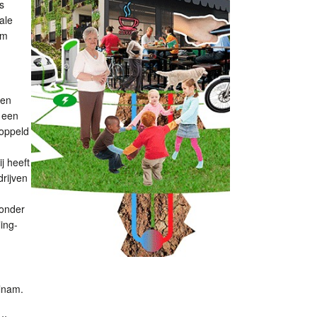
s
ale
om
gen
 een
oppeld
j heeft
drijven
ronder
ing-
lnam.