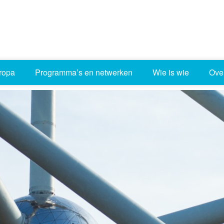
ropa
Programma’s en netwerken
Wie is wie
Ove