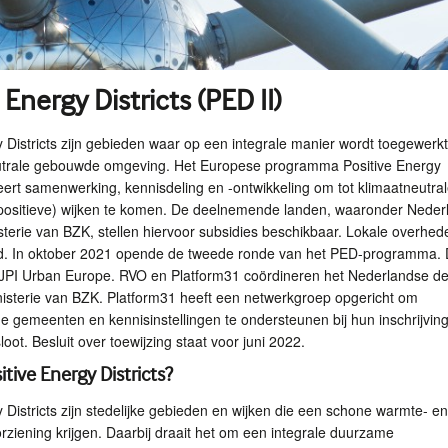
 Energy Districts (PED II)
y Districts zijn gebieden waar op een integrale manier wordt toegewerk
utrale gebouwde omgeving. Het Europese programma Positive Energy
leert samenwerking, kennisdeling en -ontwikkeling om tot klimaatneutra
e-positieve) wijken te komen. De deelnemende landen, waaronder Neder
sterie van
BZK
, stellen hiervoor subsidies beschikbaar. Lokale overhed
d. In oktober 2021 opende de tweede ronde van het
PED
-programma. D
JPI
Urban Europe.
RVO
en Platform31 coördineren het Nederlandse de
isterie van
BZK
. Platform31 heeft een netwerkgroep opgericht om
e gemeenten en kennisinstellingen te ondersteunen bij hun inschrijving
loot. Besluit over toewijzing staat voor juni 2022.
itive Energy Districts?
 Districts zijn stedelijke gebieden en wijken die een schone warmte- en
oorziening krijgen. Daarbij draait het om een integrale duurzame