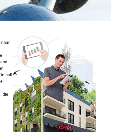
t naar
le
land
en
e call
el
, die