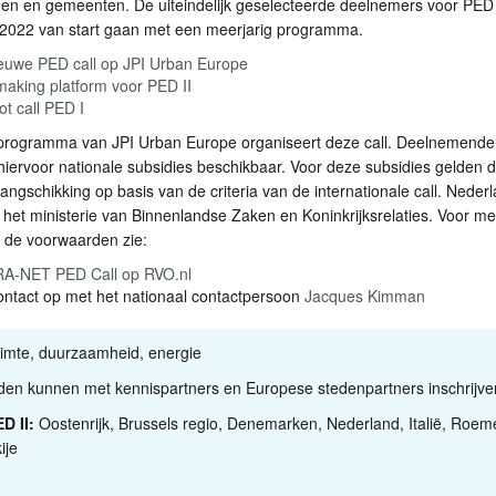
ngen en gemeenten. De uiteindelijk geselecteerde deelnemers voor
PED
2022 van start gaan met een meerjarig programma.
ieuwe
PED
call op
JPI
Urban Europe
aking platform voor
PED
II
ot call
PED
I
 programma van
JPI
Urban Europe organiseert deze call. Deelnemende
 hiervoor nationale subsidies beschikbaar. Voor deze subsidies gelden 
rangschikking op basis van de criteria van de internationale call. Neder
t het ministerie van Binnenlandse Zaken en Koninkrijksrelaties. Voor m
r de voorwaarden zie:
RA
-
NET
PED
Call op
RVO
.nl
ntact op met het nationaal contactpersoon
Jacques Kimman
mte, duurzaamheid, energie
en kunnen met kennispartners en Europese stedenpartners inschrijve
ED
II:
Oostenrijk, Brussels regio, Denemarken, Nederland, Italië, Roem
ije