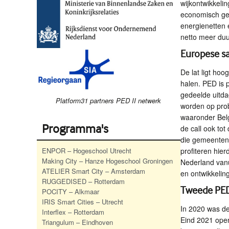
wijkontwikkelin
economisch geb
energienetten e
netto meer du
Europese s
De lat ligt ho
halen.
PED
is 
gedeelde uitd
Platform31 partners PED II netwerk
worden op prob
waaronder Belg
Programma's
de call ook to
die gemeenten a
ENPOR
– Hogeschool Utrecht
profiteren hie
Making City – Hanze Hogeschool Groningen
Nederland vanu
ATELIER
Smart City – Amsterdam
en ontwikkeling
RUGGEDISED
– Rotterdam
Tweede
PE
POCITY
– Alkmaar
IRIS
Smart Cities – Utrecht
In 2020 was de
Interflex – Rotterdam
Eind 2021 ope
Triangulum – Eindhoven