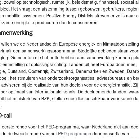
g, zowel op technologisch, ruimtelijk, beleidsmatig, financieel, sociaal al
ied. Het vraagt een afstemming tussen gebouwen, gebruikers, region
n mobiliteitssystemen. Positive Energy Districts streven er zelfs naar 
urzame energie te produceren dan te consumeren.
amenwerking
og willen we de Nederlandse én Europese energie- en klimaatdoelstellin
primair een samenwerkingsprogramma. Stedelijke gebieden staan voor
aging. Gemeenten die behoefte hebben aan samenwerking kunnen gek
leemstelling of oplossingsrichting. Landen uit heel Europa doen mee,
ië, Duitsland, Oostenrijk, Zwitserland, Denemarken en Zweden. Daarbi
t doel: het stimuleren van onderzoeksorganisaties, adviesbureaus en be
dviseren bij de realisatie van hun doelen voor de energietransitie. Zij
rdoor optimaal van internationale kennis. De deelnemende landen, waa
it het ministerie van
BZK
, stellen subsidies beschikbaar voor kennisdel
.
D
-call
 eerste ronde voor het
PED
-programma, waar Nederland niet aan dee
nde de tweede ronde van het
PED
-programma
door consortia van