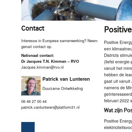
Contact
Positive
Interesse in Europese samenwerking? Neem
Positive Energ
gerust contact op.
een klimaatne
Districts stimu
Nationaal contact:
Dr Jacques T.N. Kimman –
RVO
(liefst energi
Jacques.kimman@rvo.nl
vanuit het mini
hebben de lea
Patrick van Lunteren
gaat uit vanuit
namens de Min
Duurzame Ontwikkeling
geïnteresseerd
februari 2022 s
06 46 27 00 44
patrick.vanlunteren@platform31.nl
Wat zijn Pos
Positive Energy
elektriciteitsv