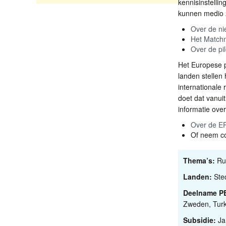
kennisinstelli
kunnen medio 
Over de n
Het Matchm
Over de pil
Het Europese
landen stellen
internationale 
doet dat vanui
informatie ove
Over de
E
Of neem co
Thema’s:
Rui
Landen:
Sted
Deelname
P
Zweden, Turk
Subsidie:
Ja